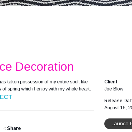
ce Decoration
has taken possession of my entire soul, like
Client
 of spring which I enjoy with my whole heart.
Joe Blow
JECT
Release Da
August 16, 2
Launch P
Share