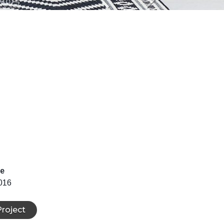
te
016
roject