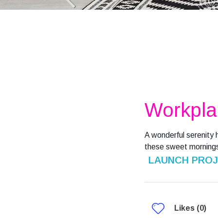
Workpla
A wonderful serenity 
these sweet mornings
LAUNCH PRO
Likes (0)